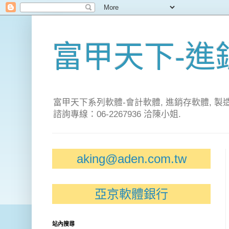
富甲天下-進銷
富甲天下系列軟體-會計軟體, 進銷存軟體, 製
諮詢專線：06-2267936 洽陳小姐.
aking@aden.com.tw
亞京軟體銀行
站內搜尋