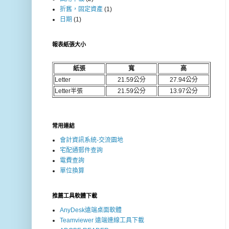
折舊，固定資產
(1)
日期
(1)
報表紙張大小
紙張
寬
高
Letter
21.59公分
27.94公分
Letter半張
21.59公分
13.97公分
常用連結
會計資訊系統-交流園地
宅配通郵件查詢
電費查詢
單位換算
推薦工具軟體下載
AnyDesk遠端桌面軟體
Teamviewer 遠端連線工具下載