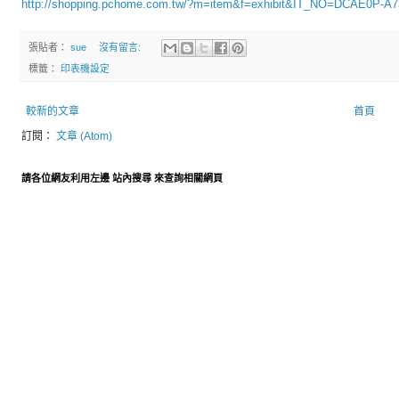
http://shopping.pchome.com.tw/?m=item&f=exhibit&IT_NO=DCAE0P-A
張貼者：
sue
沒有留言:
標籤：
印表機設定
較新的文章
首頁
訂閱：
文章 (Atom)
請各位網友利用左邊 站內搜尋 來查詢相關網頁