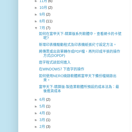
►
11月
(6)
►
10月
(2)
►
9月
(2)
►
8月
(11)
▼
7月
(7)
如何在富甲天下-精算版系列軟體中，查看網卡的卡號
呢?
新增印表機驅動程式及印表機紙張尺寸設定方法。
將傳票或出貨單轉存成PDF檔，再列印成半張的操作
方式(DOPDF)
造字程式該如何進入
在WINDOWS7 下造字的操作
如何使用NERO燒錄軟體將富甲天下備份檔燒錄出
來。
富甲天下-精算版-製造業軟體所預設的成本法為：最
後進貨成本
►
6月
(2)
►
5月
(1)
►
4月
(1)
►
3月
(1)
►
2月
(3)