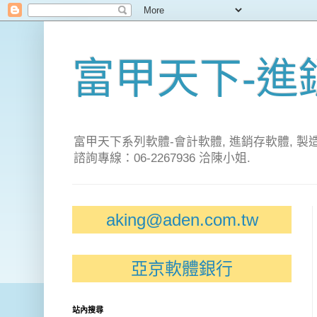
富甲天下-進銷
富甲天下系列軟體-會計軟體, 進銷存軟體, 製
諮詢專線：06-2267936 洽陳小姐.
aking@aden.com.tw
亞京軟體銀行
站內搜尋