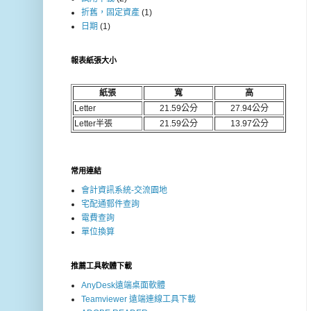
折舊，固定資產
(1)
日期
(1)
報表紙張大小
紙張
寬
高
Letter
21.59公分
27.94公分
Letter半張
21.59公分
13.97公分
常用連結
會計資訊系統-交流園地
宅配通郵件查詢
電費查詢
單位換算
推薦工具軟體下載
AnyDesk遠端桌面軟體
Teamviewer 遠端連線工具下載