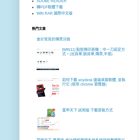
ADOBE READER
轉PDF軟體下載
WIN RAR 國際中文版
熱門文章
會計常見的傳票分錄
[WIN11] 點矩陣印表機：中一刀設定方
式。(出貨單,銷貨單,傳票,半張)
如何下載 anydesk 遠端桌面軟體, 並執
行它 (使用 chrome 瀏覽器)
富甲天下 試用版 下載安裝方式